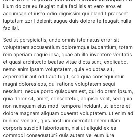
illum dolore eu feugiat nulla facilisis at vero eros et
accumsan et iusto odio dignissim qui blandit praesent
luptatum zzril delenit augue duis dolore te feugait nulla
facilisi.
Sed ut perspiciatis, unde omnis iste natus error sit
voluptatem accusantium doloremque laudantium, totam
rem aperiam eaque ipsa, quae ab illo inventore veritatis
et quasi architecto beatae vitae dicta sunt, explicabo.
nemo enim ipsam voluptatem, quia voluptas sit,
aspernatur aut odit aut fugit, sed quia consequuntur
magni dolores eos, qui ratione voluptatem sequi
nesciunt, neque porro quisquam est, qui dolorem ipsum,
quia dolor sit, amet, consectetur, adipisci velit, sed quia
non numquam eius modi tempora incidunt, ut labore et
dolore magnam aliquam quaerat voluptatem. ut enim ad
minima veniam, quis nostrum exercitationem ullam
corporis suscipit laboriosam, nisi ut aliquid ex ea
commodi consequatur? quis autem vel eum iure