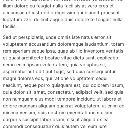
illum dolore eu feugiat nulla facilisis at vero eros et
accumsan et iusto odio dignissim qui blandit praesent
luptatum zzril delenit augue duis dolore te feugait nulla
facilisi.
Sed ut perspiciatis, unde omnis iste natus error sit
voluptatem accusantium doloremque laudantium, totam
rem aperiam eaque ipsa, quae ab illo inventore veritatis
et quasi architecto beatae vitae dicta sunt, explicabo.
nemo enim ipsam voluptatem, quia voluptas sit,
aspernatur aut odit aut fugit, sed quia consequuntur
magni dolores eos, qui ratione voluptatem sequi
nesciunt, neque porro quisquam est, qui dolorem ipsum,
quia dolor sit, amet, consectetur, adipisci velit, sed quia
non numquam eius modi tempora incidunt, ut labore et
dolore magnam aliquam quaerat voluptatem. ut enim ad
minima veniam, quis nostrum exercitationem ullam
corporis suscipit laboriosam, nisi ut aliquid ex ea
commodi consequatur? quis autem vel eum iure