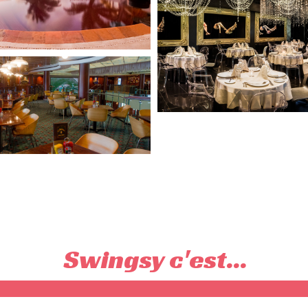
Swingsy c'est...
100% couples