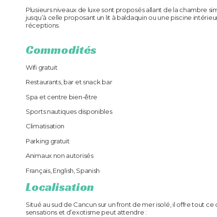
Plusieurs niveaux de luxe sont proposés allant de la chambre si
jusqu’à celle proposant un lit à baldaquin ou une piscine intéri
réceptions.
Commodités
Wifi gratuit
Restaurants, bar et snack bar
Spa et centre bien-être
Sports nautiques disponibles
Climatisation
Parking gratuit
Animaux non autorisés
Français, English, Spanish
Localisation
Situé au sud de Cancun sur un front de mer isolé, il offre tout 
sensations et d’exotisme peut attendre :