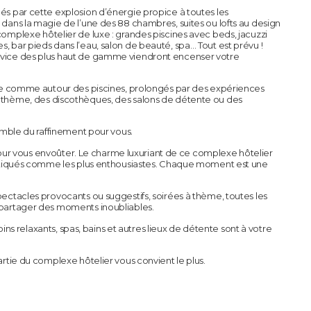
és par cette explosion d’énergie propice à toutes les
 dans la magie de l’une des 88 chambres, suites ou lofts au design
complexe hôtelier de luxe : grandes piscines avec beds, jacuzzi
, bar pieds dans l’eau, salon de beauté, spa… Tout est prévu !
rvice des plus haut de gamme viendront encenser votre
lage comme autour des piscines, prolongés par des expériences
 thème, des discothèques, des salons de détente ou des
comble du raffinement pour vous.
 vous envoûter. Le charme luxuriant de ce complexe hôtelier
histiqués comme les plus enthousiastes. Chaque moment est une
pectacles provocants ou suggestifs, soirées à thème, toutes les
 partager des moments inoubliables.
 soins relaxants, spas, bains et autres lieux de détente sont à votre
artie du complexe hôtelier vous convient le plus.