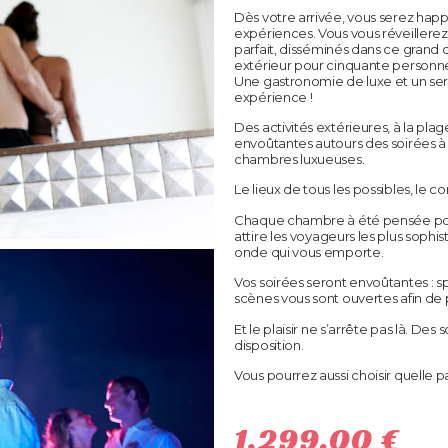
Dès votre arrivée, vous serez happ
expériences. Vous vous réveillerez
parfait, disséminés dans ce grand 
extérieur pour cinquante personnes
Une gastronomie de luxe et un se
expérience !
Des activités extérieures, à la p
envoûtantes autours des soirées à
chambres luxueuses.
Le lieux de tous les possibles, le 
Chaque chambre à été pensée pour
attire les voyageurs les plus sop
onde qui vous emporte.
Vos soirées seront envoûtantes : s
scènes vous sont ouvertes afin de
Et le plaisir ne s’arrête pas là. Des
disposition.
Vous pourrez aussi choisir quelle p
1,299.00
€