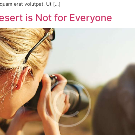
iquam erat volutpat. Ut […]
esert is Not for Everyone