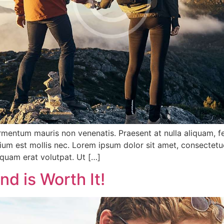
fermentum mauris non venenatis. Praesent at nulla aliquam,
tium est mollis nec. Lorem ipsum dolor sit amet, consectet
iquam erat volutpat. Ut […]
and is Worth It!